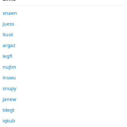
xnaen
juess
ituot
argaz
legfl
nujtm
inswu
snupy
janew
tdegt
iqkub