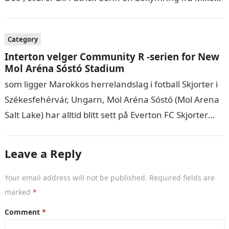
om nøyaktig hvordan du kan introdusere mental
coaching…
Category
Interton velger Community R -serien for New
Mol Aréna Sóstó Stadium
som ligger Marokkos herrelandslag i fotball Skjorter i
Székesfehérvár, Ungarn, Mol Aréna Sóstó (Mol Arena
Salt Lake) har alltid blitt sett på Everton FC Skjorter
som et av…
Leave a Reply
Your email address will not be published.
Required fields are
marked
*
Comment
*