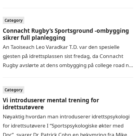
Imidlertid…
Category
Connacht Rugby’s Sportsground -ombygging
sikrer full planlegging
An Taoiseach Leo Varadkar T.D. var den spesielle
gjesten på idrettsplassen sist fredag, da Connacht
Rugby avslørte at dens ombygging på college road nå
er “shovel klar” med…
Category
Vi introduserer mental trening for
idrettsutøvere
Nøyaktig hvordan man introduserer idrettspsykologi
for idrettsutøvere I “Sportspsykologiske økter med
Doc”, svarer Dr. Patrick Cohn en bekymring fra Mike