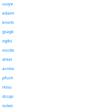
uuiye
edaim
knorb
gsagk
ogiks
oucda
drkel
acnbo
pfuch
rkisu
dccqo
suiws