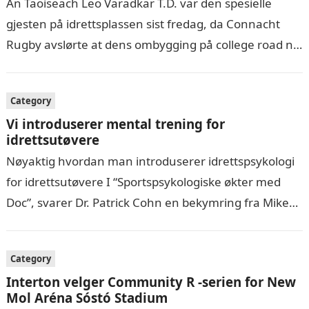
An Taoiseach Leo Varadkar T.D. var den spesielle
gjesten på idrettsplassen sist fredag, da Connacht
Rugby avslørte at dens ombygging på college road nå
er “shovel klar” med…
Category
Vi introduserer mental trening for
idrettsutøvere
Nøyaktig hvordan man introduserer idrettspsykologi
for idrettsutøvere I “Sportspsykologiske økter med
Doc”, svarer Dr. Patrick Cohn en bekymring fra Mike
om nøyaktig hvordan du kan introdusere mental
coaching…
Category
Interton velger Community R -serien for New
Mol Aréna Sóstó Stadium