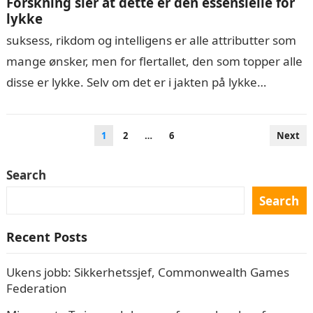
Forskning sier at dette er den essensielle for
lykke
suksess, rikdom og intelligens er alle attributter som
mange ønsker, men for flertallet, den som topper alle
disse er lykke. Selv om det er i jakten på lykke…
Posts
1
2
…
6
Next
navigation
Search
Search
Recent Posts
Ukens jobb: Sikkerhetssjef, Commonwealth Games
Federation