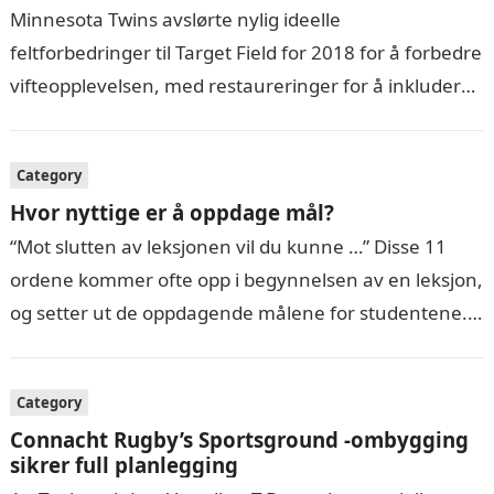
Minnesota Twins avslørte nylig ideelle
feltforbedringer til Target Field for 2018 for å forbedre
vifteopplevelsen, med restaureringer for å inkludere
et utvidet ideelt feltkonkurranse med forbedrede
fasiliteter så…
Category
Hvor nyttige er å oppdage mål?
“Mot slutten av leksjonen vil du kunne …” Disse 11
ordene kommer ofte opp i begynnelsen av en leksjon,
og setter ut de oppdagende målene for studentene.
Imidlertid…
Category
Connacht Rugby’s Sportsground -ombygging
sikrer full planlegging