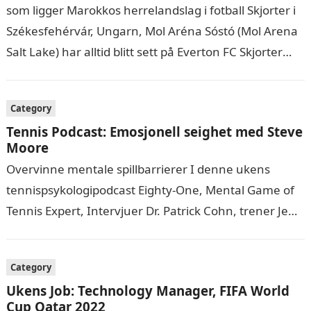
som ligger Marokkos herrelandslag i fotball Skjorter i
Székesfehérvár, Ungarn, Mol Aréna Sóstó (Mol Arena
Salt Lake) har alltid blitt sett på Everton FC Skjorter
som et av…
Category
Tennis Podcast: Emosjonell seighet med Steve
Moore
Overvinne mentale spillbarrierer I denne ukens
tennispsykologipodcast Eighty-One, Mental Game of
Tennis Expert, Intervjuer Dr. Patrick Cohn, trener Jeff
Moore. I løpet av sitt 23 år lange yrke…
Category
Ukens Job: Technology Manager, FIFA World
Cup Qatar 2022