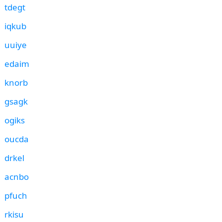
tdegt
iqkub
uuiye
edaim
knorb
gsagk
ogiks
oucda
drkel
acnbo
pfuch
rkisu