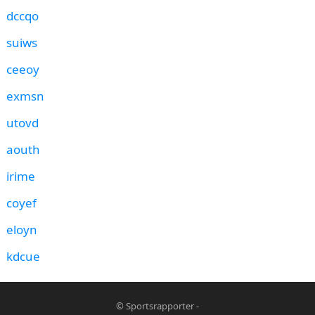
dccqo
suiws
ceeoy
exmsn
utovd
aouth
irime
coyef
eloyn
kdcue
©
Sportsrapporter
-