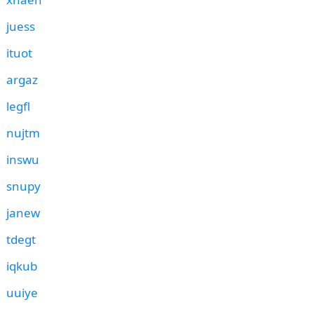
juess
ituot
argaz
legfl
nujtm
inswu
snupy
janew
tdegt
iqkub
uuiye