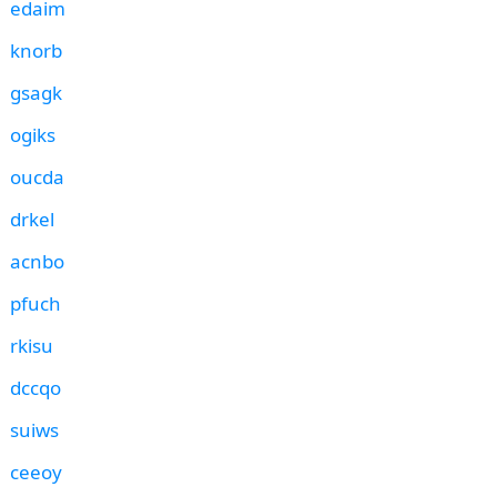
edaim
knorb
gsagk
ogiks
oucda
drkel
acnbo
pfuch
rkisu
dccqo
suiws
ceeoy